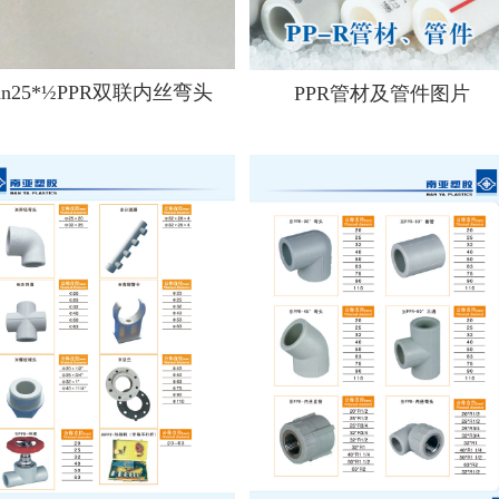
dn25*½PPR双联内丝弯头
PPR管材及管件图片