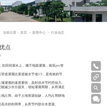
当前位置：
首页
>
新闻中心
>
行业动态
的优点
0

田间灌水上，属于地面灌溉，南亚pvc管
道灌溉比渠道输水节省1/3，是有效的节

土壤灌溉的速度要快，及时供水节约劳动力。

还能减少水分损失，缩短灌溉周期，从而满足
土地占用。由于土地资源短缺，人均占用耕地

提高水的利用率，从而节约部分水资源。