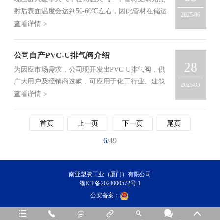
射后表面温度会达到50-60℃左右，因此管材在储运
2025-06
过程中若不注意做好高温防护，将会造成管材损伤
查看详情 >
(变形、弯曲)，影响产品品质。
公司自产PVC-U排气阀介绍
28
为因应市场需求，公司现开发出PVC-U排气阀，供
广大用户及经销商选购，可应用于化工行业、建筑
2025-05
给排水系统、农业灌溉、污水处理、食品、制药和
查看详情 >
工业循环水等领域
首页
上一页
下一页
尾页
6
/49
南亚塑胶工业（厦门）有限公司
赣ICP备2023000572号-1
公安备案：






