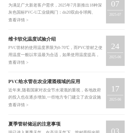
07
业级dn20～dn110双由令球阀，国标PVC-U工
为满足广大新老客户需求，2025年7月新推出18种深
业级dn20～dn110活接
灰色国标PVC-U工业级阀门：dn20双由令球阀、
2025-07
dn25双由令球阀、dn32双由令球阀、dn40双由令球
查看详情 >
阀、dn50双由令球阀、dn63双由令球阀、dn75双由
令球阀、dn90双由令球阀、dn110双由令球阀、dn20
维卡软化温度试验介绍
活接、dn25活接、dn32活接、dn40活接、dn50活
24
PVC管材的使用温度界限为0-70℃，而PVC管材之使
接、dn63活接、dn75活接、dn90活接、dn110活接，
用温度一般以常温最为合适，如果使用温度提高，
面向客户销售，产品库存充足，采用国标规范设计
2025-06
其耐内压强度之比率应相对加以降低，其各种温度
生产，南亚产品质量有保证，欢迎新老客户订购。
查看详情 >
下之耐压比率如下表，可予参照采用。
PVC给水管在农业灌溉领域的应用
17
近年来,随着国家对农业节水灌溉的重视，各地政府
的投入也在逐步增加,一些地方专门建立了农业设施
2025-06
的示范点,促进了农业灌溉领域的迅速发展。而在农
查看详情 >
业灌溉领域常用的塑料管道主要有PVC给水管和PE
给水管，今天我们就着重介绍一下PVC给水管在农
夏季管材储运的注意事项
业灌溉领域的应用。
03
现已进入夏季天气，在高温天气下，管材受阳光照